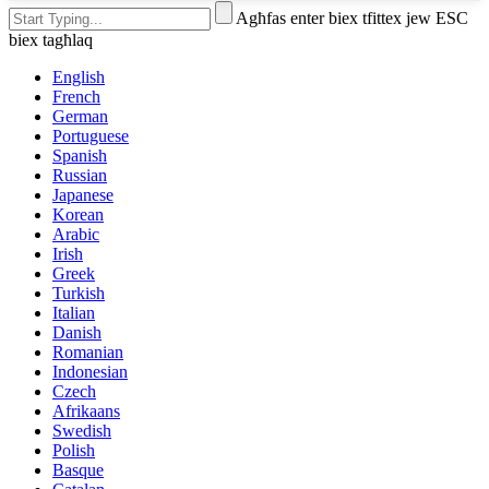
Agħfas enter biex tfittex jew ESC
biex tagħlaq
English
French
German
Portuguese
Spanish
Russian
Japanese
Korean
Arabic
Irish
Greek
Turkish
Italian
Danish
Romanian
Indonesian
Czech
Afrikaans
Swedish
Polish
Basque