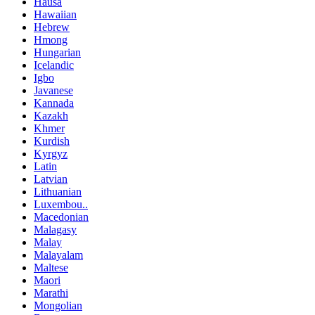
Hausa
Hawaiian
Hebrew
Hmong
Hungarian
Icelandic
Igbo
Javanese
Kannada
Kazakh
Khmer
Kurdish
Kyrgyz
Latin
Latvian
Lithuanian
Luxembou..
Macedonian
Malagasy
Malay
Malayalam
Maltese
Maori
Marathi
Mongolian