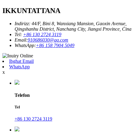
IKKUNTATTANA
Indirizz: 44/F, Bini 8, Wanxiang Mansion, Gaoxin Avenue,
Qingshanhu District, Nanchang City, Jiangxi Province, Ċina
Tel:
+86 130 2724 3119
Email:
910686030@qq.com
WhatsApp:
+86 158 7904 5049
Ibgħat Email
WhatsApp
x
Telefon
Tel
+86 130 2724 3119