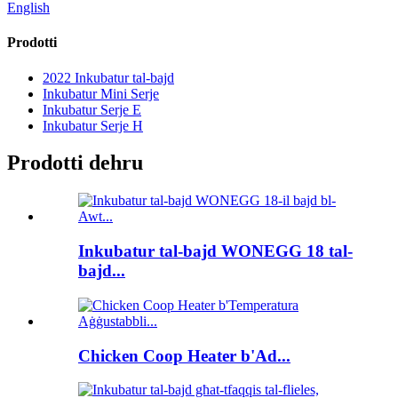
English
Prodotti
2022 Inkubatur tal-bajd
Inkubatur Mini Serje
Inkubatur Serje E
Inkubatur Serje H
Prodotti dehru
Inkubatur tal-bajd WONEGG 18 tal-
bajd...
Chicken Coop Heater b'Ad...