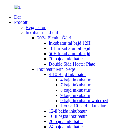
Dar
Prodotti
Bejgħ sħun
Inkubatur tal-bajd
2024 Elenku Ġdid
Inkubatur tal-bajd 12H
18H inkubatur tal-bajd
56H inkubatur tal-bajd
70 bajda inkubatur
Double Side Heater Plate
Inkubatur Mini Serje
4-10 Bajd Inkubatur
4 bajd inkubatur
7 bajd inkubatur
8 bajd inkubatur
9 bajd inkubatur
9 bajd inkubatur waterbed
House 10 bajd inkubatur
12-il bajda inkubatur
16-il bajda inkubatur
20 bajda inkubatur
24 bajda inkubatur