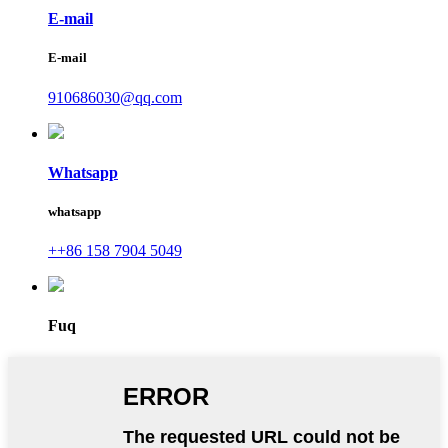
E-mail
E-mail
910686030@qq.com
Whatsapp
whatsapp
++86 158 7904 5049
Fuq