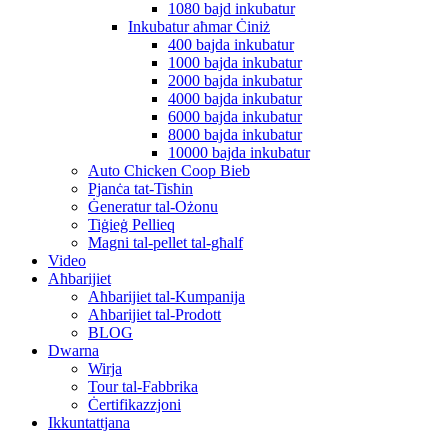
1080 bajd inkubatur
Inkubatur aħmar Ċiniż
400 bajda inkubatur
1000 bajda inkubatur
2000 bajda inkubatur
4000 bajda inkubatur
6000 bajda inkubatur
8000 bajda inkubatur
10000 bajda inkubatur
Auto Chicken Coop Bieb
Pjanċa tat-Tisħin
Ġeneratur tal-Ożonu
Tiġieġ Pellieq
Magni tal-pellet tal-għalf
Video
Aħbarijiet
Aħbarijiet tal-Kumpanija
Aħbarijiet tal-Prodott
BLOG
Dwarna
Wirja
Tour tal-Fabbrika
Ċertifikazzjoni
Ikkuntattjana